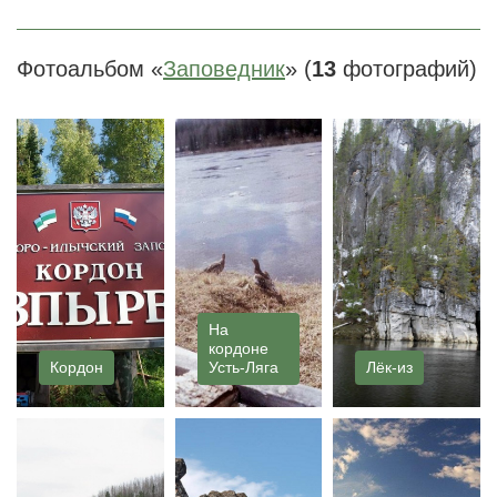
Фотоальбом «
Заповедник
» (
13
фотографий)
На
кордоне
Кордон
Усть-Ляга
Лёк-из