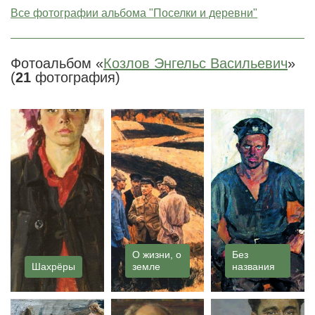
Все фотографии альбома "Поселки и деревни"
Фотоальбом «
Козлов Энгельс Васильевич
»
(
21
фотография)
О жизни, о
Без
Шахрёры
земле
названия