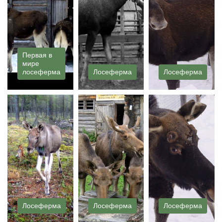
Первая в
мире
лосеферма
Лосеферма
Лосеферма
Лосеферма
Лосеферма
Лосеферма