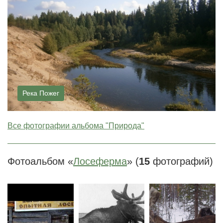
Река Пожег
Все фотографии альбома "Природа"
Фотоальбом «
Лосеферма
» (
15
фотографий)