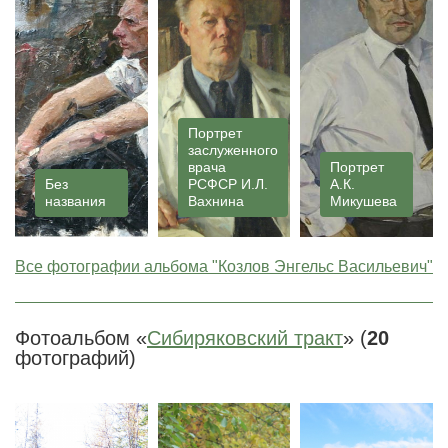
Портрет
заслуженного
врача
Портрет
Без
РСФСР И.Л.
А.К.
названия
Вахнина
Микушева
Все фотографии альбома "Козлов Энгельс Васильевич"
Фотоальбом «
Сибиряковский тракт
» (
20
фотографий)