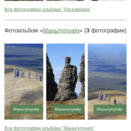
Все фотографии альбома "Лосеферма"
Фотоальбом «
Маньпупунёр
» (
3
фотографии)
Маньпупунёр
Маньпупунёр
Маньпупунёр
Все фотографии альбома "Маньпупунёр"