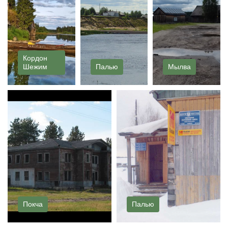
Кордон
Шежим
Палью
Мылва
Покча
Палью